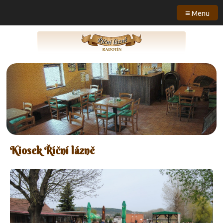
≡
Menu
Kiosek Říční lázně