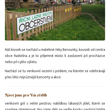
Náš kiosek se nachází u malebné řeky Berounky, kousek od centra
obce Radotína a je to příjemné místo k zastavení při procházce
nebo při cyklo výletu.
Nachází se tu venkovní sezení s pódiem, na kterém se odehrávájí
přes léto nejrůznější koncerty a akce.
Nově jsme pro Vás zřídili
venkovní gril s velmi pestrou nabídkou lákavých jídel, které se
snažíme obměňovat. Pro Vaše děti se vedle kiosku nachází hřiště